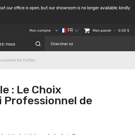
at our office is open, but our showroom is no longer available; kindly
FR
-
Mon panier
Mon compte
0.00 $
ez-nous
essionnel De Flottes
le : Le Choix
i Professionnel de