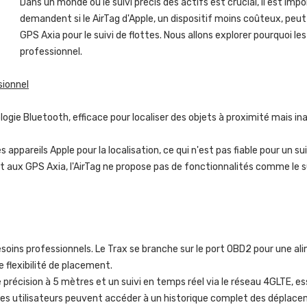
Dans un monde où le suivi précis des actifs est crucial, il est im
demandent si le AirTag d'Apple, un dispositif moins coûteux, p
GPS Axia pour le suivi de flottes. Nous allons explorer pourquoi
professionnel.
sionnel
nologie Bluetooth, efficace pour localiser des objets à proximité mais i
appareils Apple pour la localisation, ce qui n'est pas fiable pour un 
ux GPS Axia, l'AirTag ne propose pas de fonctionnalités comme le suiv
oins professionnels. Le Trax se branche sur le port OBD2 pour une al
 flexibilité de placement.
précision à 5 mètres et un suivi en temps réel via le réseau 4GLTE, essen
Les utilisateurs peuvent accéder à un historique complet des déplacem