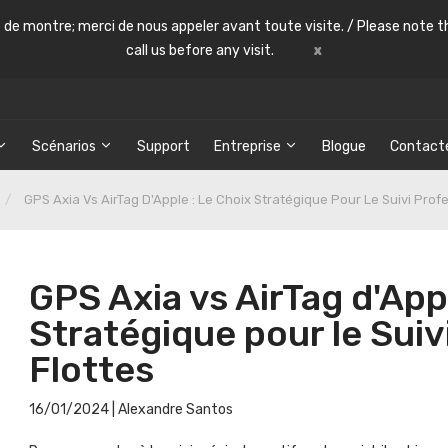
le de montre; merci de nous appeler avant toute visite. / Please note th
call us before any visit.
x
Scénarios
Support
Entreprise
Blogue
Contact
GPS Axia Vs AirTag D'Apple : Le Choix Stratégique Pour Le Suivi Prof
GPS Axia vs AirTag d'App
Stratégique pour le Suiv
Flottes
16/01/2024
| Alexandre Santos