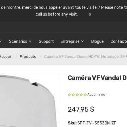
le de montre; merci de nous appeler avant toute visite. / Please note th
call us before any visit.
x
Scénarios
Support
Entreprise
Blogue
Contact
Accueil
Products
Caméra VF Vandal Dome HD-TVI Motorisée, 5M
Caméra VF Vandal 
Aucun avis
247.95 $
Sku:
SPT-TVI-3553DN-ZF