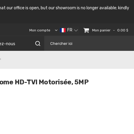
at our office is open, but our showroom is no longer available; kindly
FR
-
Mon panier
Mon compte
0.00 $
ez-nous
P
Dome HD-TVI Motorisée, 5MP