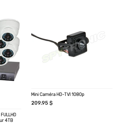
Mini Caméra HD-TVI 1080p
Galaxy C
Avec Len
209.95 $
249.95
P FULLHD
Dur 4TB