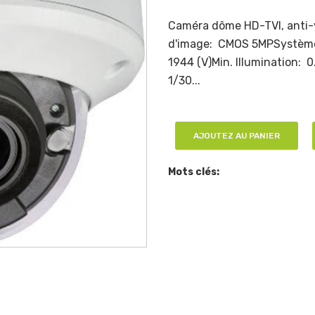
Caméra dôme HD-TVI, anti-v
d'image: CMOS 5MPSystème d
1944 (V)Min. Illumination: 0
1/30...
AJOUTEZ AU PANIER
Mots clés: