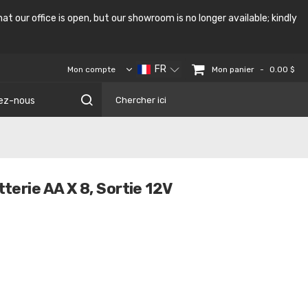
at our office is open, but our showroom is no longer available; kindly
FR
-
Mon panier
Mon compte
0.00 $
ez-nous
erie AA X 8, Sortie 12V