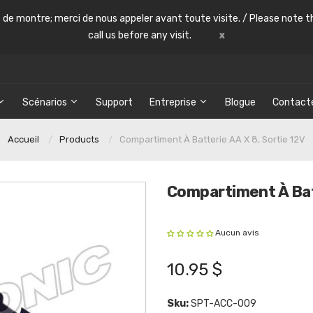
le de montre; merci de nous appeler avant toute visite. / Please note th
call us before any visit.
x
Scénarios
Support
Entreprise
Blogue
Contact
Accueil
Products
Compartiment À Batterie AA X 8, Sortie 12V
Compartiment À Batt
Aucun avis
10.95 $
Sku:
SPT-ACC-009