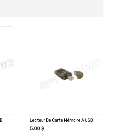
GB
Lecteur De Carte Mémoire À USB
Carte Mé
5.00 $
19.95 $