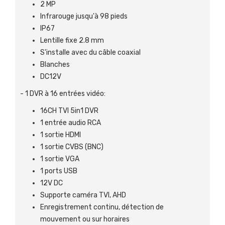
2 MP
Infrarouge jusqu'à 98 pieds
IP67
Lentille fixe 2.8 mm
S'installe avec du câble coaxial
Blanches
DC12V
- 1 DVR à 16 entrées vidéo:
16CH TVI 5in1 DVR
1 entrée audio RCA
1 sortie HDMI
1 sortie CVBS (BNC)
1 sortie VGA
1 ports USB
12V DC
Supporte caméra TVI, AHD
Enregistrement continu, détection de
mouvement ou sur horaires