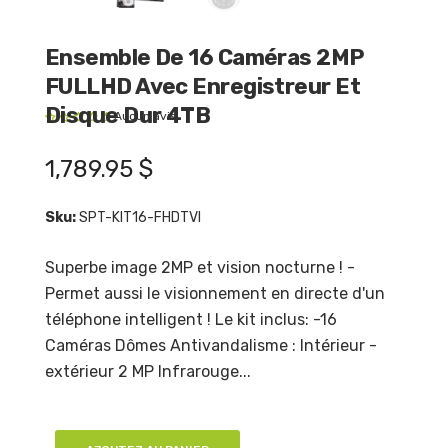
Ensemble De 16 Caméras 2MP
FULLHD Avec Enregistreur Et
Disque Dur 4TB
Aucun avis
1,789.95 $
Sku:
SPT-KIT16-FHDTVI
Superbe image 2MP et vision nocturne ! -
Permet aussi le visionnement en directe d'un
téléphone intelligent ! Le kit inclus: -16
Caméras Dômes Antivandalisme : Intérieur -
extérieur 2 MP Infrarouge...