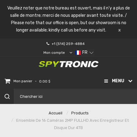
Veuillez noter que notre bureau est ouvert, mais il n'y a plus de
salle de montre; merci de nous appeler avant toute visite. /
Please note that our office is open, but our showroom is no
longer available; kindly call us before any visit.
x
+1 (514) 259-4884
FR
Mon compte
MENU
-
Mon panier
0.00 $
Accueil
Products
Ensemble De 16 Caméras 2MP FULLHD Avec Enregistreur Et
Disque Dur 4TB