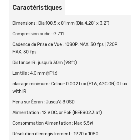
Caractéristiques
Dimensions
:
Dia.108.5 x 81 mm (Dia.4.28" x 3.2")
Compression audio
:
G.711
Cadence de Prise de Vue
:
1080P: MAX. 30 fps | 720P:
MAX. 30 fps
Distance IR
:
jusqu'à 30m (98ft)
Lentille
:
4.0 mm@F1.6
clairage minimum
:
Colour: 0.002 Lux (F1.6, AGC ON) 0 Lux
with IR
Menu sur Écran
:
Jusqu'à 8 OSD
Alimentation
:
12 V DC, or PoE (IEEE802.3 af)
Consommation Alimentation
:
Max 5.5W
Résolution d'enregistrement
:
1920 x 1080