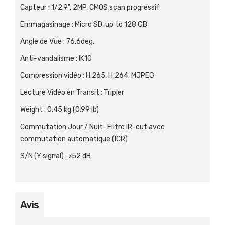
Capteur
:
1/2.9", 2MP, CMOS scan progressif
Emmagasinage
:
Micro SD, up to 128 GB
Angle de Vue
:
76.6deg.
Anti-vandalisme
:
IK10
Compression vidéo
:
H.265, H.264, MJPEG
Lecture Vidéo en Transit
:
Tripler
Weight
:
0.45 kg (0.99 lb)
Commutation Jour / Nuit
:
Filtre IR-cut avec
commutation automatique (ICR)
S/N (Y signal)
:
>52 dB
Avis