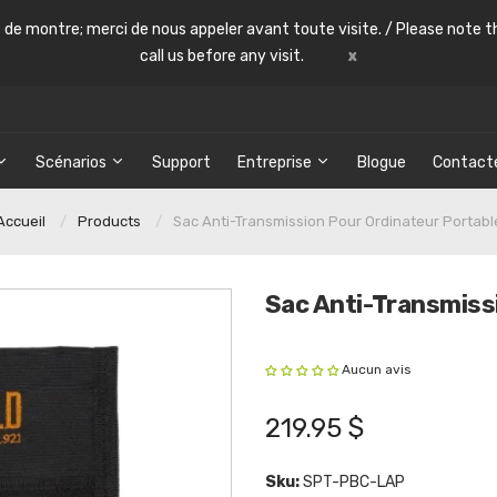
le de montre; merci de nous appeler avant toute visite. / Please note th
call us before any visit.
x
Scénarios
Support
Entreprise
Blogue
Contact
Accueil
Products
Sac Anti-Transmission Pour Ordinateur Portabl
Sac Anti-Transmiss
Aucun avis
219.95 $
Sku:
SPT-PBC-LAP