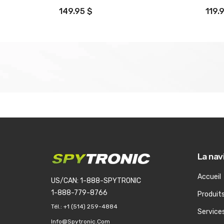
149.95 $
119.
La nav
Accueil
US/CAN: 1-888-SPYTRONIC
1-888-779-8766
Produit
Tél.:
+1 (514) 259-4884
Service
Info@spytronic.com