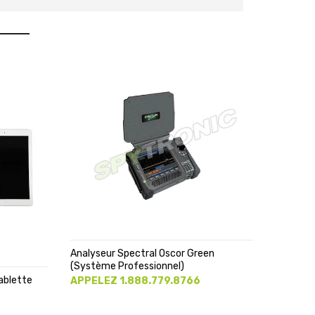
Analyseur Spectral Oscor Green
Caméra T
(système Professionnel)
Pieds Av
ablette
APPELEZ 1.888.779.8766
APPELE