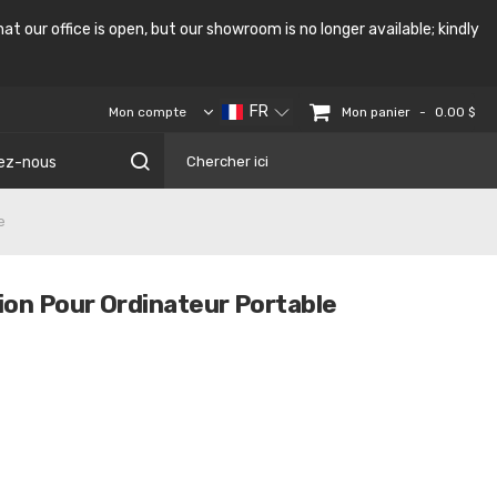
at our office is open, but our showroom is no longer available; kindly
FR
-
Mon panier
Mon compte
0.00 $
ez-nous
e
ion Pour Ordinateur Portable